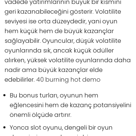
vadede yatırımlarının büyük bir kısmını
geri kazanabileceğini gösterir. Volatilite
seviyesi ise orta düzeydedir, yani oyun
hem küçük hem de büyük kazançlar
sağlayabilir. Oyuncular, düşük volatilite
oyunlarında sık, ancak küçük ödüller
alırken, yüksek volatilite oyunlarında daha
nadir ama büyük kazançlar elde
edebilirler.
40 burning hot demo
Bu bonus turları, oyunun hem
eğlencesini hem de kazanç potansiyelini
önemli ölçüde artırır.
Yonca slot oyunu, dengeli bir oyun