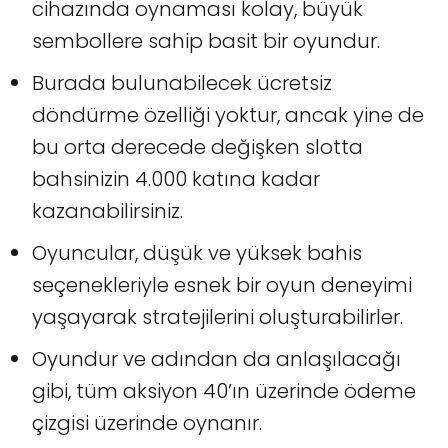
cihazında oynaması kolay, büyük
sembollere sahip basit bir oyundur.
Burada bulunabilecek ücretsiz
döndürme özelliği yoktur, ancak yine de
bu orta derecede değişken slotta
bahsinizin 4.000 katına kadar
kazanabilirsiniz.
Oyuncular, düşük ve yüksek bahis
seçenekleriyle esnek bir oyun deneyimi
yaşayarak stratejilerini oluşturabilirler.
Oyundur ve adından da anlaşılacağı
gibi, tüm aksiyon 40’ın üzerinde ödeme
çizgisi üzerinde oynanır.