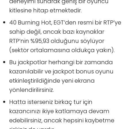
deneyimi sunarak geniş bir oyuncu
kitlesine hitap etmektedir.
40 Burning Hot, EGT’den resmi bir RTP’ye
sahip değil, ancak bazı kaynaklar
RTP’nin %95,93 olduğunu söylüyor
(sektör ortalamasına oldukça yakın).
Bu jackpotlar herhangi bir zamanda
kazanılabilir ve jackpot bonus oyunu
etkinleştirildiğinde yeni ekrana
yönlendirilirsiniz.
Hatta isterseniz birkaç tur için
kazancınızı ikiye katlamaya devam
edebilirsiniz, ancak hepsini kaybetme