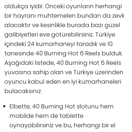
oldukça iyidir. Önceki oyunların herhangi
bir hayranı muhtemelen bundan da zevk
alacaktır ve kesinlikle burada bazı güzel
galibiyetleri eve götürebilirsiniz. Türkiye
içindeki 24 kumarhaneyi taradık ve 10
tanesinde 40 Burning Hot 6 Reels bulduk.
Aşağıdaki listede, 40 Burning Hot 6 Reels
yuvasına sahip olan ve Türkiye üzerinden
oyuncu kabul eden en iyi kumarhaneleri
bulacaksınız.
Elbette, 40 Burning Hot slotunu hem
mobilde hem de tablette
oynayabilirsiniz ve bu, herhangi bir el