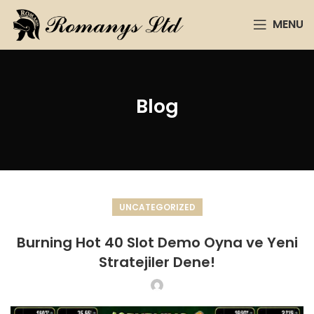
MENU
Blog
UNCATEGORIZED
Burning Hot 40 Slot Demo Oyna ve Yeni
Stratejiler Dene!