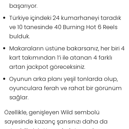
başarıyor.
Türkiye içindeki 24 kumarhaneyi taradık
ve 10 tanesinde 40 Burning Hot 6 Reels
bulduk.
Makaraların üstüne bakarsanız, her biri 4
kart takımından 1’i ile atanan 4 farklı
artan jackpot göreceksiniz.
Oyunun arka planı yeşil tonlarda olup,
oyunculara ferah ve rahat bir görünüm
sağlar.
Özellikle, genişleyen Wild sembolü
sayesinde kazanç şansınızı daha da