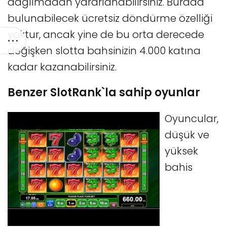
dağılmadan yararlanabilirsiniz. Burada
bulunabilecek ücretsiz döndürme özelliği
yoktur, ancak yine de bu orta derecede
değişken slotta bahsinizin 4.000 katına
kadar kazanabilirsiniz.
Benzer SlotRank`la sahip oyunlar
Oyuncular,
düşük ve
yüksek
bahis