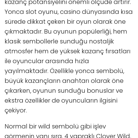
kazanç potansiyelini önemli ölçüde artırır.
Yonca slot oyunu, casino dünyasında kısa
sürede dikkat çeken bir oyun olarak öne
çıkmaktadır. Bu oyunun popülerliği, hem
klasik sembollerle sunduğu nostaljik
atmosfer hem de yüksek kazanç fırsatları
ile oyuncular arasında hızla
yayılmaktadır. Özellikle yonca sembolü,
büyük kazançların anahtarı olarak öne
çıkarken, oyunun sunduğu bonuslar ve
ekstra özellikler de oyuncuların ilgisini
çekiyor.
Normal bir wild sembolü gibi işlev
görmenin yanı sıra, 4 yapraklı Clover Wild,