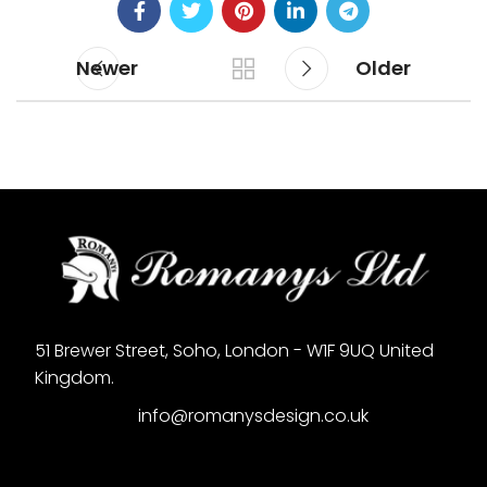
Newer
Older
51 Brewer Street, Soho, London - W1F 9UQ United
Kingdom.
info@romanysdesign.co.uk