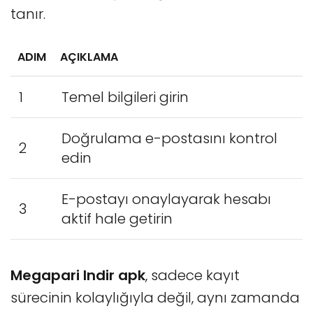
tanır.
ADIM
AÇIKLAMA
1
Temel bilgileri girin
Doğrulama e-postasını kontrol
2
edin
E-postayı onaylayarak hesabı
3
aktif hale getirin
Megapari Indir apk
, sadece kayıt
sürecinin kolaylığıyla değil, aynı zamanda