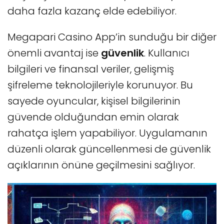
daha fazla kazanç elde edebiliyor.
Megapari Casino App’in sunduğu bir diğer
önemli avantaj ise
güvenlik
. Kullanıcı
bilgileri ve finansal veriler, gelişmiş
şifreleme teknolojileriyle korunuyor. Bu
sayede oyuncular, kişisel bilgilerinin
güvende olduğundan emin olarak
rahatça işlem yapabiliyor. Uygulamanın
düzenli olarak güncellenmesi de güvenlik
açıklarının önüne geçilmesini sağlıyor.