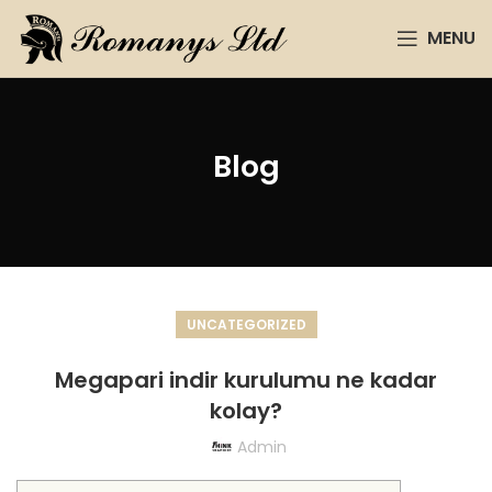
MENU
Blog
UNCATEGORIZED
Megapari indir kurulumu ne kadar
kolay?
Admin