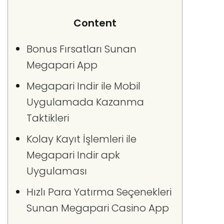
Content
Bonus Fırsatları Sunan
Megapari App
Megapari Indir ile Mobil
Uygulamada Kazanma
Taktikleri
Kolay Kayıt İşlemleri ile
Megapari Indir apk
Uygulaması
Hızlı Para Yatırma Seçenekleri
Sunan Megapari Casino App