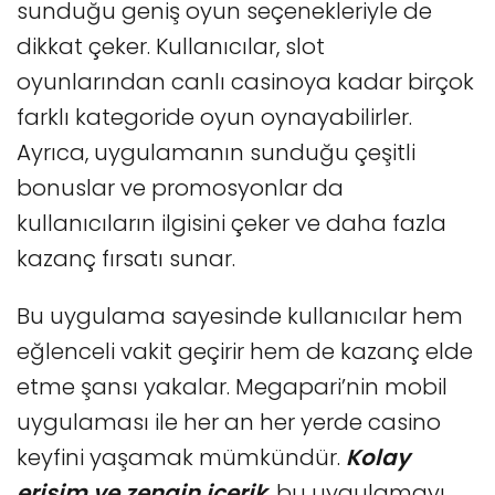
sunduğu geniş oyun seçenekleriyle de
dikkat çeker. Kullanıcılar, slot
oyunlarından canlı casinoya kadar birçok
farklı kategoride oyun oynayabilirler.
Ayrıca, uygulamanın sunduğu çeşitli
bonuslar ve promosyonlar da
kullanıcıların ilgisini çeker ve daha fazla
kazanç fırsatı sunar.
Bu uygulama sayesinde kullanıcılar hem
eğlenceli vakit geçirir hem de kazanç elde
etme şansı yakalar. Megapari’nin mobil
uygulaması ile her an her yerde casino
keyfini yaşamak mümkündür.
Kolay
erişim ve zengin içerik
, bu uygulamayı