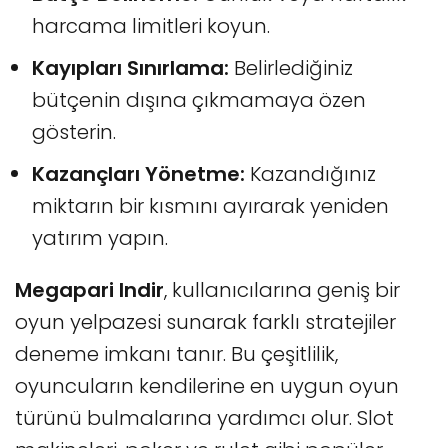
harcama limitleri koyun.
Kayıpları Sınırlama:
Belirlediğiniz
bütçenin dışına çıkmamaya özen
gösterin.
Kazançları Yönetme:
Kazandığınız
miktarın bir kısmını ayırarak yeniden
yatırım yapın.
Megapari Indir
, kullanıcılarına geniş bir
oyun yelpazesi sunarak farklı stratejiler
deneme imkanı tanır. Bu çeşitlilik,
oyuncuların kendilerine en uygun oyun
türünü bulmalarına yardımcı olur. Slot