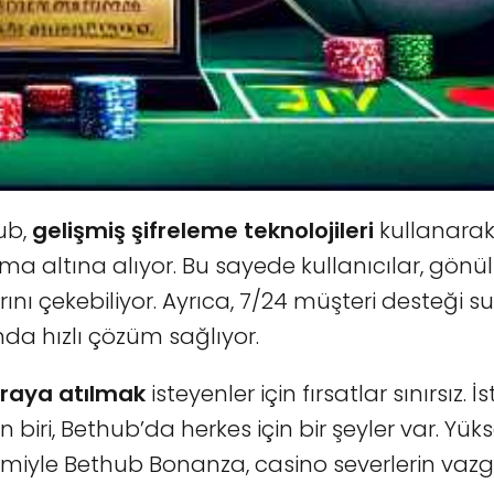
ub,
gelişmiş şifreleme teknolojileri
kullanara
ruma altına alıyor. Bu sayede kullanıcılar, gönül
ını çekebiliyor. Ayrıca, 7/24 müşteri desteği 
nda hızlı çözüm sağlıyor.
raya atılmak
isteyenler için fırsatlar sınırsız. İs
biri, Bethub’da herkes için bir şeyler var. Yük
imiyle Bethub Bonanza, casino severlerin vazg