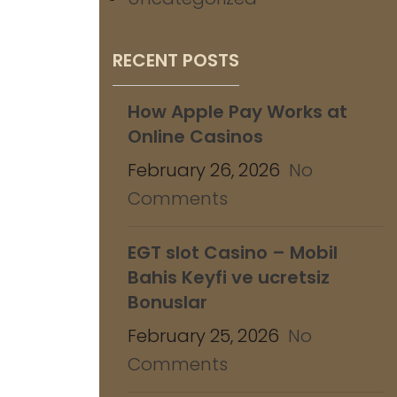
RECENT POSTS
How Apple Pay Works at
Online Casinos
February 26, 2026
No
Comments
EGT slot Casino – Mobil
Bahis Keyfi ve ucretsiz
Bonuslar
February 25, 2026
No
Comments