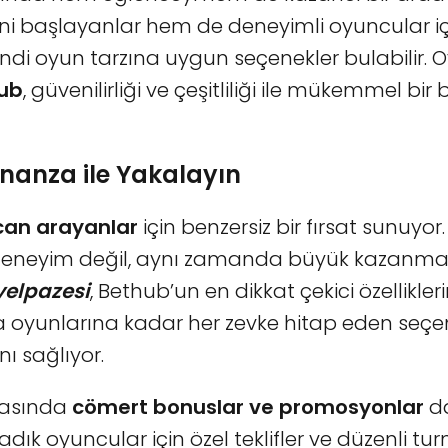
yeni başlayanlar hem de deneyimli oyuncular iç
ndi oyun tarzına uygun seçenekler bulabilir. 
ub
, güvenilirliği ve çeşitliliği ile mükemmel bir
anza ile Yakalayın
can arayanlar
için benzersiz bir fırsat sunuyor.
r deneyim değil, aynı zamanda büyük kazanma
yelpazesi
, Bethub’un en dikkat çekici özellikle
a oyunlarına kadar her zevke hitap eden seçen
ı sağlıyor.
rasında
cömert bonuslar ve promosyonlar
da
sadık oyuncular için özel teklifler ve düzenli tur