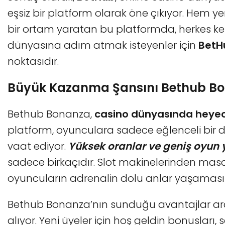
eşsiz bir platform olarak öne çıkıyor. Hem 
bir ortam yaratan bu platformda, herkes ke
dünyasına adım atmak isteyenler için
BetH
noktasıdır.
Büyük Kazanma Şansını Bethub Bon
Bethub Bonanza,
casino dünyasında heye
platform, oyunculara sadece eğlenceli bi
vaat ediyor.
Yüksek oranlar ve geniş oyun 
sadece birkaçıdır. Slot makinelerinden mas
oyuncuların adrenalin dolu anlar yaşamasın
Bethub Bonanza’nın sunduğu avantajlar a
alıyor. Yeni üyeler için hoş geldin bonusları, 