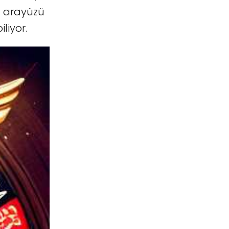
u arayüzü
liyor.