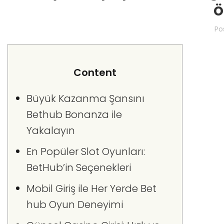
ö
Po
Content
Büyük Kazanma Şansını
Bethub Bonanza ile
Yakalayın
En Popüler Slot Oyunları:
BetHub’in Seçenekleri
Mobil Giriş ile Her Yerde Bet
hub Oyun Deneyimi